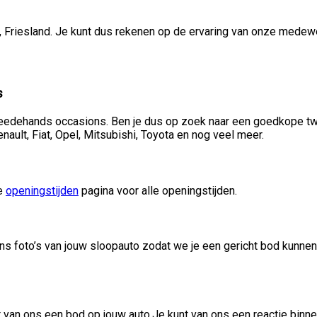
, Friesland. Je kunt dus rekenen op de ervaring van onze medew
s
edehands occasions. Ben je dus op zoek naar een goedkope twe
ult, Fiat, Opel, Mitsubishi, Toyota en nog veel meer.
ze
openingstijden
pagina voor alle openingstijden.
ons foto’s van jouw sloopauto zodat we je een gericht bod kunnen
t van ons een bod op jouw auto.Je kunt van ons een reactie bin