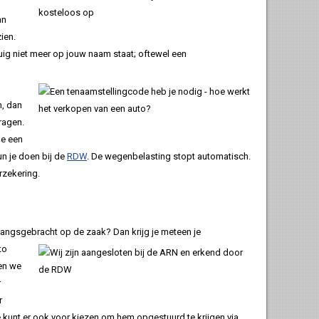
an
ien.
tuig niet meer op jouw naam staat; oftewel een
n, dan
ragen.
je een
n je doen bij de
RDW
. De wegenbelasting stopt automatisch.
rzekering.
s langsgebracht op de zaak?
Dan krijg je meteen je
to
ben we
r
r
e kunt er ook voor kiezen om hem opgestuurd te krijgen via