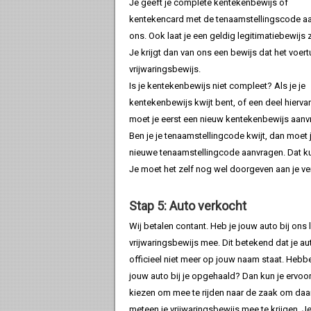
Je geeft je complete kentekenbewijs of
kentekencard met de tenaamstellingscode a
ons. Ook laat je een geldig legitimatiebewijs z
Je krijgt dan van ons een bewijs dat het voer
vrijwaringsbewijs.
Is je kentekenbewijs niet compleet? Als je je
kentekenbewijs kwijt bent, of een deel hierva
moet je eerst een nieuw kentekenbewijs aanv
Ben je je tenaamstellingcode kwijt, dan moet 
nieuwe tenaamstellingcode aanvragen. Dat ku
Je moet het zelf nog wel doorgeven aan je ve
Stap 5: Auto verkocht
Wij betalen contant. Heb je jouw auto bij on
vrijwaringsbewijs mee. Dit betekend dat je au
officieel niet meer op jouw naam staat. Heb
jouw auto bij je opgehaald? Dan kun je ervoo
kiezen om mee te rijden naar de zaak om daa
meteen je vrijwaringsbewijs mee te krijgen. J