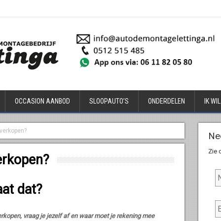
OCCASION AANBOD
SLOOPAUTO’S
ONDERDELEN
IK WI
 verkopen?
Ne
Zie
erkopen?
N
a
a
at dat?
m
E
-
m
verkopen, vraag je jezelf af en waar moet je rekening mee