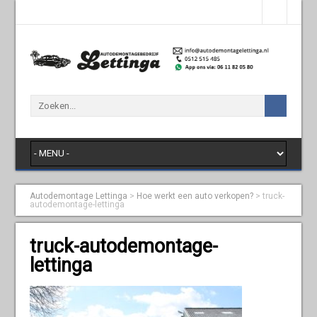
Autodemontage Lettinga
>
Hoe werkt een auto verkopen?
>
truck-
autodemontage-lettinga
truck-autodemontage-
lettinga